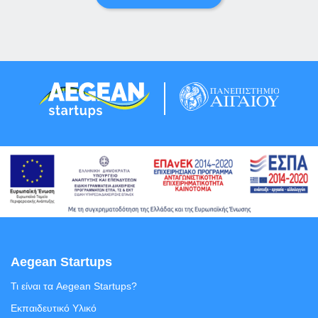
Aegean Startups
Τι είναι τα Aegean Startups?
Εκπαιδευτικό Υλικό